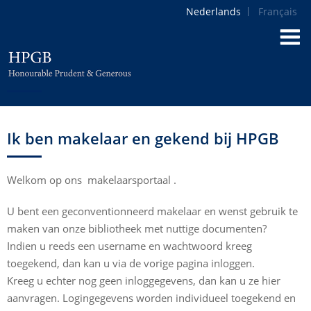
Nederlands
Français
Ik ben makelaar en gekend bij HPGB
Welkom op ons makelaarsportaal .
U bent een geconventionneerd makelaar en wenst gebruik te
maken van onze bibliotheek met nuttige documenten?
Indien u reeds een username en wachtwoord kreeg
toegekend, dan kan u via de vorige pagina inloggen.
Kreeg u echter nog geen inloggegevens, dan kan u ze hier
aanvragen. Logingegevens worden individueel toegekend en