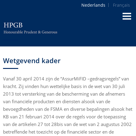
Nederlands
Français
Wetgevend kader
Vanaf 30 april 2014 zijn de “AssurMiFID –gedragsregels” van
kracht. Zij vinden hun wettelijke basis in de wet van 30 juli
2013 tot versterking van de bescherming van de afnemers
van financiële producten en diensten alsook van de
bevoegdheden van de FSMA en diverse bepalingen alsook het
KB van 21 februari 2014 over de regels voor de toepassing
van de artikelen 27 tot 28bis van de wet van 2 augustus 2002
betreffende het toezicht op de financiële sector en de