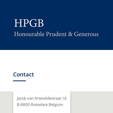
Contact
Jacob van Arteveldestraat 18
B-8800 Roeselare Belgium