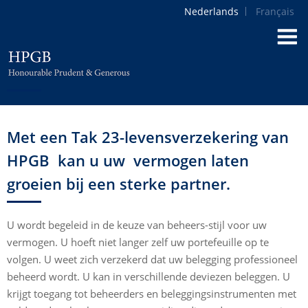
Nederlands
Français
Met een Tak 23-levensverzekering van
HPGB kan u uw vermogen laten
groeien bij een sterke partner.
U wordt begeleid in de keuze van beheers-stijl voor uw
vermogen. U hoeft niet langer zelf uw portefeuille op te
volgen. U weet zich verzekerd dat uw belegging professioneel
beheerd wordt. U kan in verschillende deviezen beleggen. U
krijgt toegang tot beheerders en beleggingsinstrumenten met