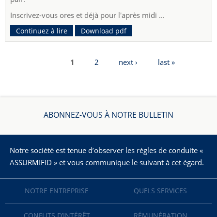
Inscrivez-vous ores et déjà pour l'après midi ...
Continuez à lire
Download pdf
1
2
next ›
last »
Pages
ABONNEZ-VOUS À NOTRE BULLETIN
Notre société est tenue d’observer les règles de conduite «
ASSURMIFID » et vous communique le suivant à cet égard.
NOTRE ENTREPRISE
QUELS SERVICES
CONFLITS D’INTÉRÊT
RÉMUNÉRATION